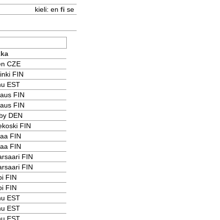
kieli:
en
fi
se
kka
en CZE
inki FIN
nu EST
kaus FIN
kaus FIN
by DEN
koski FIN
taa FIN
taa FIN
arsaari FIN
arsaari FIN
i FIN
i FIN
nu EST
nu EST
nu EST