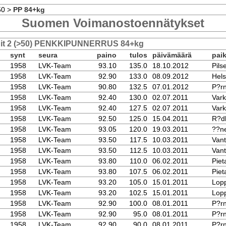
50
>
PP 84+kg
Suomen Voimanostoennätykset
nit 2 (>50) PENKKIPUNNERRUS 84+kg
synt
seura
paino
tulos
päivämäärä
pai
1958
LVK-Team
93.10
135.0
18.10.2012
Pils
1958
LVK-Team
92.90
133.0
08.09.2012
Hels
1958
LVK-Team
90.80
132.5
07.01.2012
P?r
1958
LVK-Team
92.40
130.0
02.07.2011
Var
1958
LVK-Team
92.40
127.5
02.07.2011
Var
1958
LVK-Team
92.50
125.0
15.04.2011
R?d
1958
LVK-Team
93.05
120.0
19.03.2011
??ne
1958
LVK-Team
93.50
117.5
10.03.2011
Van
1958
LVK-Team
93.50
112.5
10.03.2011
Van
1958
LVK-Team
93.80
110.0
06.02.2011
Piet
1958
LVK-Team
93.80
107.5
06.02.2011
Piet
1958
LVK-Team
93.20
105.0
15.01.2011
Lopp
1958
LVK-Team
93.20
102.5
15.01.2011
Lopp
1958
LVK-Team
92.90
100.0
08.01.2011
P?r
1958
LVK-Team
92.90
95.0
08.01.2011
P?r
1958
LVK-Team
92.90
90.0
08.01.2011
P?r