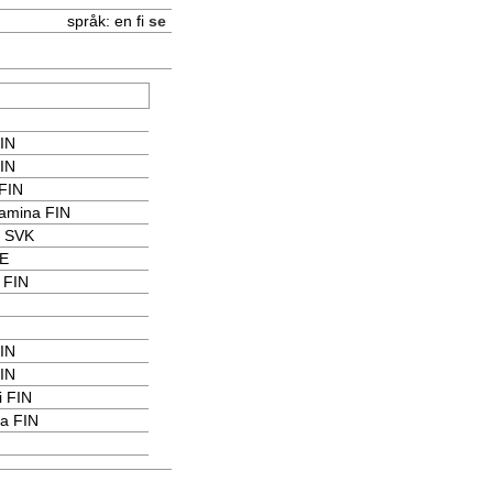
språk:
en
fi
se
FIN
FIN
FIN
amina FIN
a SVK
ZE
 FIN
FIN
FIN
i FIN
na FIN