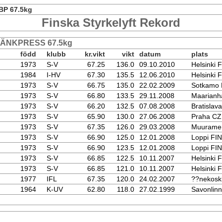
BP 67.5kg
Finska Styrkelyft Rekord
BÄNKPRESS 67.5kg
född
klubb
kr.vikt
vikt
datum
plats
1973
S-V
67.25
136.0
09.10.2010
Helsinki 
1984
I-HV
67.30
135.5
12.06.2010
Helsinki 
1973
S-V
66.75
135.0
22.02.2009
Sotkamo 
1973
S-V
66.80
133.5
29.11.2008
Maarianh
1973
S-V
66.20
132.5
07.08.2008
Bratislav
1973
S-V
65.90
130.0
27.06.2008
Praha C
1973
S-V
67.35
126.0
29.03.2008
Muurame
1973
S-V
66.90
125.0
12.01.2008
Loppi FIN
1973
S-V
66.90
123.5
12.01.2008
Loppi FIN
1973
S-V
66.85
122.5
10.11.2007
Helsinki 
1973
S-V
66.85
121.0
10.11.2007
Helsinki 
1977
IFL
67.35
120.0
24.02.2007
??nekosk
1964
K-UV
62.80
118.0
27.02.1999
Savonlin