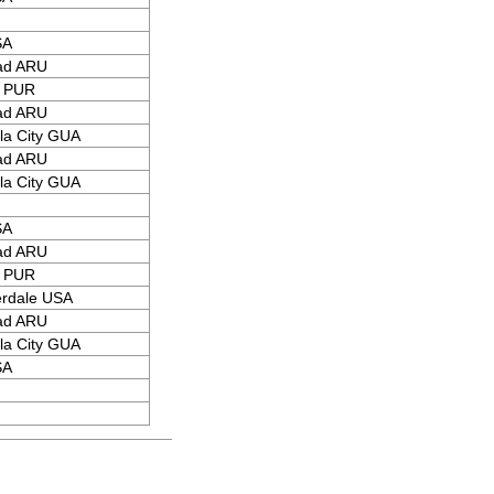
SA
ad ARU
a PUR
ad ARU
a City GUA
ad ARU
a City GUA
SA
ad ARU
a PUR
erdale USA
ad ARU
a City GUA
SA