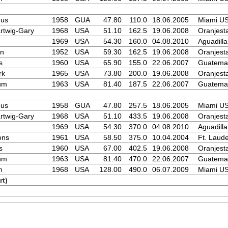
mus
1958
GUA
47.80
110.0
18.06.2005
Miami U
rtwig-Gary
1968
USA
51.10
162.5
19.06.2008
Oranjest
1969
USA
54.30
160.0
04.08.2010
Aguadill
on
1952
USA
59.30
162.5
19.06.2008
Oranjest
s
1960
USA
65.90
155.0
22.06.2007
Guatemal
rk
1965
USA
73.80
200.0
19.06.2008
Oranjest
um
1963
USA
81.40
187.5
22.06.2007
Guatemal
mus
1958
GUA
47.80
257.5
18.06.2005
Miami U
rtwig-Gary
1968
USA
51.10
433.5
19.06.2008
Oranjest
1969
USA
54.30
370.0
04.08.2010
Aguadill
ons
1961
USA
58.50
375.0
10.04.2004
Ft. Laud
s
1960
USA
67.00
402.5
19.06.2008
Oranjest
um
1963
USA
81.40
470.0
22.06.2007
Guatemal
h
1968
USA
128.00
490.0
06.07.2009
Miami U
t)