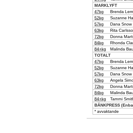
MARKLYFT
47kg
Brenda Le
52kg
Suzanne Ha
57kg
Dana Snow
63kg
Rita Carlss
72kg
Donna Mart
84kg
Rhonda Cla
84+kg
Malinda Ba
TOTALT
47kg
Brenda Le
52kg
Suzanne Ha
57kg
Dana Snow
63kg
Angela Sim
72kg
Donna Mart
84kg
Malinda Ba
84+kg
Tammi Smit
BÄNKPRESS (Enbar
* avvaktande