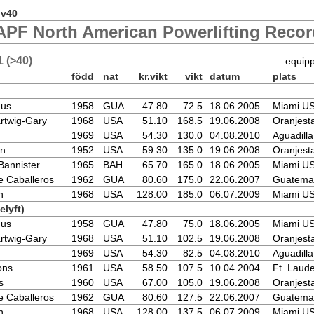
 v40
PF North American Powerlifting Reco
 (>40)
equip
född
nat
kr.vikt
vikt
datum
plats
mus
1958
GUA
47.80
72.5
18.06.2005
Miami U
rtwig-Gary
1968
USA
51.10
168.5
19.06.2008
Oranjest
1969
USA
54.30
130.0
04.08.2010
Aguadill
on
1952
USA
59.30
135.0
19.06.2008
Oranjest
Bannister
1965
BAH
65.70
165.0
18.06.2005
Miami U
 Caballeros
1962
GUA
80.60
175.0
22.06.2007
Guatemal
h
1968
USA
128.00
185.0
06.07.2009
Miami U
lyft)
mus
1958
GUA
47.80
75.0
18.06.2005
Miami U
rtwig-Gary
1968
USA
51.10
102.5
19.06.2008
Oranjest
1969
USA
54.30
82.5
04.08.2010
Aguadill
ons
1961
USA
58.50
107.5
10.04.2004
Ft. Laud
s
1960
USA
67.00
105.0
19.06.2008
Oranjest
 Caballeros
1962
GUA
80.60
127.5
22.06.2007
Guatemal
h
1968
USA
128.00
137.5
06.07.2009
Miami U