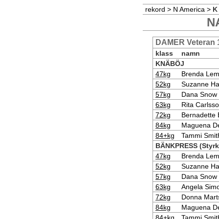
rekord
>
N America
>
K
NA
DAMER Veteran 1
klass
namn
KNÄBÖJ
47kg
Brenda Le
52kg
Suzanne Ha
57kg
Dana Snow
63kg
Rita Carlss
72kg
Bernadette 
84kg
Maguena De
84+kg
Tammi Smit
BÄNKPRESS (Styrke
47kg
Brenda Le
52kg
Suzanne Ha
57kg
Dana Snow
63kg
Angela Sim
72kg
Donna Mart
84kg
Maguena De
84+kg
Tammi Smit