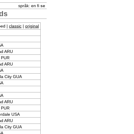
språk:
en
fi
se
rds
ped |
classic
|
original
SA
ad ARU
a PUR
ad ARU
SA
a City GUA
SA
SA
ad ARU
a PUR
erdale USA
ad ARU
a City GUA
SA