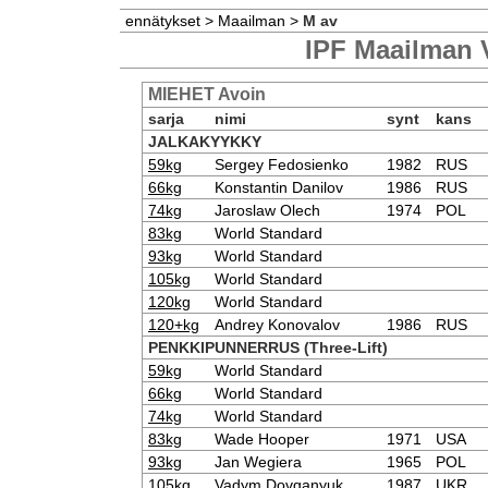
ennätykset
>
Maailman
>
M av
IPF Maailman 
MIEHET Avoin
sarja
nimi
synt
kans
JALKAKYYKKY
59kg
Sergey Fedosienko
1982
RUS
66kg
Konstantin Danilov
1986
RUS
74kg
Jaroslaw Olech
1974
POL
83kg
World Standard
93kg
World Standard
105kg
World Standard
120kg
World Standard
120+kg
Andrey Konovalov
1986
RUS
PENKKIPUNNERRUS (Three-Lift)
59kg
World Standard
66kg
World Standard
74kg
World Standard
83kg
Wade Hooper
1971
USA
93kg
Jan Wegiera
1965
POL
105kg
Vadym Dovganyuk
1987
UKR