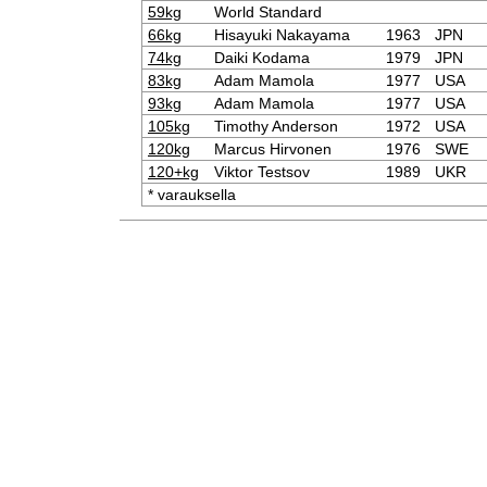
59kg
World Standard
66kg
Hisayuki Nakayama
1963
JPN
74kg
Daiki Kodama
1979
JPN
83kg
Adam Mamola
1977
USA
93kg
Adam Mamola
1977
USA
105kg
Timothy Anderson
1972
USA
120kg
Marcus Hirvonen
1976
SWE
120+kg
Viktor Testsov
1989
UKR
* varauksella