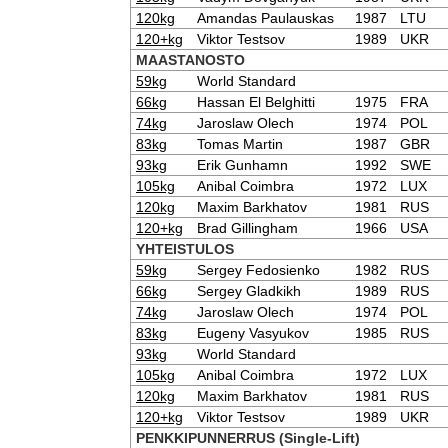
120kg
Amandas Paulauskas
1987
LTU
120+kg
Viktor Testsov
1989
UKR
MAASTANOSTO
59kg
World Standard
66kg
Hassan El Belghitti
1975
FRA
74kg
Jaroslaw Olech
1974
POL
83kg
Tomas Martin
1987
GBR
93kg
Erik Gunhamn
1992
SWE
105kg
Anibal Coimbra
1972
LUX
120kg
Maxim Barkhatov
1981
RUS
120+kg
Brad Gillingham
1966
USA
YHTEISTULOS
59kg
Sergey Fedosienko
1982
RUS
66kg
Sergey Gladkikh
1989
RUS
74kg
Jaroslaw Olech
1974
POL
83kg
Eugeny Vasyukov
1985
RUS
93kg
World Standard
105kg
Anibal Coimbra
1972
LUX
120kg
Maxim Barkhatov
1981
RUS
120+kg
Viktor Testsov
1989
UKR
PENKKIPUNNERRUS (Single-Lift)