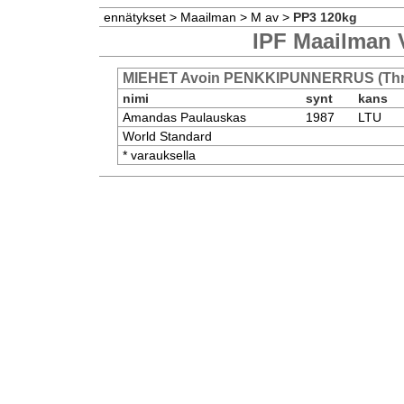
ennätykset
>
Maailman
>
M av
>
PP3 120kg
IPF Maailman 
MIEHET Avoin PENKKIPUNNERRUS (Three
nimi
synt
kans
Amandas Paulauskas
1987
LTU
World Standard
* varauksella