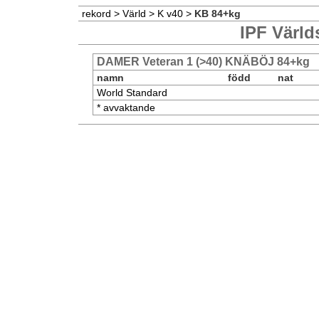
rekord
>
Värld
>
K v40
>
KB 84+kg
IPF Värld
DAMER Veteran 1 (>40) KNÄBÖJ 84+kg
namn
född
nat
World Standard
* avvaktande